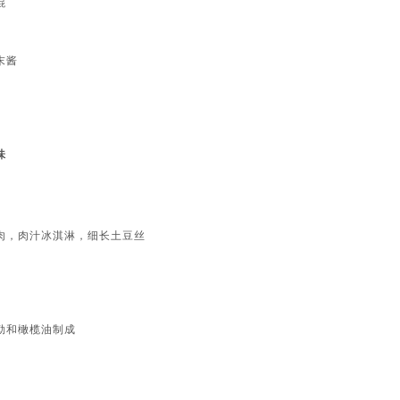
棍
末酱
味
肉，肉汁冰淇淋，细长土豆丝
勒和橄榄油制成