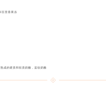
和百里香果冻
 (MOF) 熟成的硬质和软质奶酪，蓝纹奶酪