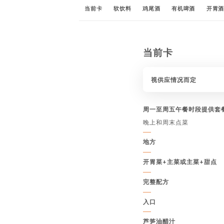
当前卡
软饮料
鸡尾酒
有机啤酒
开胃
当前卡
视供应情况而定
周一至周五午餐时段提供套
晚上和周末点菜
地方
开胃菜+主菜或主菜+甜点
完整配方
入口
芦笋油醋汁