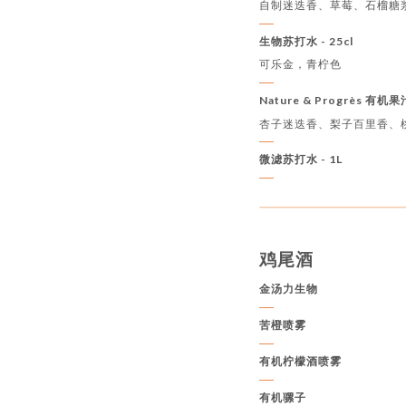
自制迷迭香、草莓、石榴糖
生物苏打水 - 25cl
可乐金，青柠色
Nature & Progrès 有机
杏子迷迭香、梨子百里香、
微滤苏打水 - 1L
鸡尾酒
金汤力生物
苦橙喷雾
有机柠檬酒喷雾
有机骡子