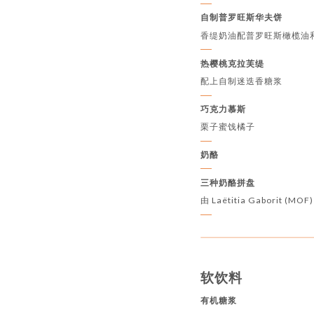
自制普罗旺斯华夫饼
香缇奶油配普罗旺斯橄榄油
热樱桃克拉芙缇
配上自制迷迭香糖浆
巧克力慕斯
栗子蜜饯橘子
奶酪
三种奶酪拼盘
由 Laëtitia Gaborit
软饮料
有机糖浆