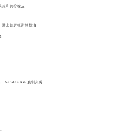
果冻和黄柠檬皮
，淋上普罗旺斯橄榄油
鱼
酱、Vendée IGP 腌制火腿