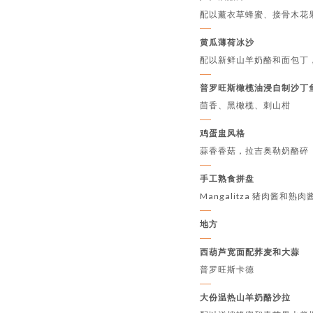
配以薰衣草蜂蜜、接骨木花
黄瓜薄荷冰沙
配以新鲜山羊奶酪和面包丁
普罗旺斯橄榄油浸自制沙丁
茴香、黑橄榄、刺山柑
鸡蛋盅风格
蒜香香菇，拉吉奥勒奶酪碎
手工熟食拼盘
Mangalitza 猪肉酱和熟肉
地方
西葫芦宽面配荞麦和大蒜
普罗旺斯卡德
大份温热山羊奶酪沙拉