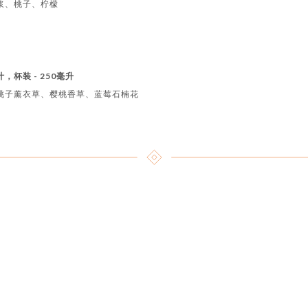
浆、桃子、柠檬
果汁，杯装 - 250毫升
桃子薰衣草、樱桃香草、蓝莓石楠花