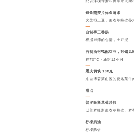
配以洋槐蜂蜜和青苹果火柴
鳕鱼燕麦片炸鱼薯条
火柴棍土豆，薰衣草蜂蜜芥
自制手工香肠
根据厨师的心情，土豆泥
自制油封鸭配红豆，砂锅风
在70°C下油封12小时
屠夫切块 180克
来自博若莱山区的夏洛莱牛
甜点
普罗旺斯草莓沙拉
以普罗旺斯薰衣草蜂蜜、罗
柠檬奶油
柠檬酥饼