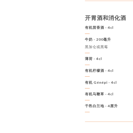
开胃酒和消化酒
有机茴香酒 - 4cl
牛奶 - 200毫升
黑加仑或黑莓
薄荷 - 4cl
有机柠檬酒 - 4cl
有机 Génépi - 4cl
有机马鞭草 - 4cl
干邑白兰地 - 4厘升