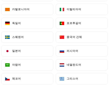
카탈로니아어
카탈로니아어
이탈리아어
이탈리아어
독일어
독일어
포르투갈어
포르투갈어
스웨덴어
스웨덴어
중국어 간체
중국어 간체
일본어
일본어
러시아어
러시아어
아랍어
아랍어
네덜란드어
네덜란드어
체코어
체코어
그리스어
그리스어