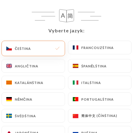
Chers clients,
Pendant les mois de juillet et août,
notre restaurant sera désormais
fermé tous les dimanches.
Merci de votre compréhension et
Vyberte jazyk:
Vyberte jazyk:
au plaisir de vous accueillir les
autres jours !
FRANCOUZŠTINA
FRANCOUZŠTINA
ČEŠTINA
ČEŠTINA
ANGLIČTINA
ANGLIČTINA
ŠPANĚLŠTINA
ŠPANĚLŠTINA
Kdo jsme?
KATALÁNŠTINA
KATALÁNŠTINA
ITALŠTINA
ITALŠTINA
NĚMČINA
NĚMČINA
PORTUGALŠTINA
PORTUGALŠTINA
Accords Gourmands
简体中文 (ČÍNŠTINA)
简体中文 (ČÍNŠTINA)
ŠVÉDŠTINA
ŠVÉDŠTINA
Cuisine de saison ❋ Petite épicerie
provençale ❋ Miels d’apicultrice récoltante
JAPONŠTINA
JAPONŠTINA
RUŠTINA
RUŠTINA