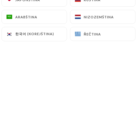
21 Grande rue de Vaise 69009 Lyon
ARABŠTINA
ARABŠTINA
NIZOZEMŠTINA
NIZOZEMŠTINA
04 78 83 84 90 |
accordsgourmands.fr
한국어 (KOREJŠTINA)
한국어 (KOREJŠTINA)
ŘEČTINA
ŘEČTINA
✦✦✦✦✦✦✦✦✦
Nous cuisinons tous les jours des
produits de saison, issus de
l’agriculture locale et, ou
biologique. Nous connaissons
personnellement nos fournisseurs et
nos producteurs et nous mettons un
point d’honneur à les rémunérer dès la
livraison, au prix juste qui leur permet
de continuer à élaborer des produits de
grande qualité, étant nous-mêmes