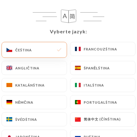
Chers clients,
Pendant les mois de juillet et août,
notre restaurant sera désormais
fermé tous les dimanches.
Merci de votre compréhension et
Vyberte jazyk:
Vyberte jazyk:
au plaisir de vous accueillir les
autres jours !
FRANCOUZŠTINA
FRANCOUZŠTINA
ČEŠTINA
ČEŠTINA
ANGLIČTINA
ANGLIČTINA
ŠPANĚLŠTINA
ŠPANĚLŠTINA
Kdo jsme?
KATALÁNŠTINA
KATALÁNŠTINA
ITALŠTINA
ITALŠTINA
NĚMČINA
NĚMČINA
PORTUGALŠTINA
PORTUGALŠTINA
Accords Gourmands
简体中文 (ČÍNŠTINA)
简体中文 (ČÍNŠTINA)
ŠVÉDŠTINA
ŠVÉDŠTINA
Cuisine de saison ❋ Petite épicerie
provençale ❋ Miels d’apicultrice récoltante
JAPONŠTINA
JAPONŠTINA
RUŠTINA
RUŠTINA