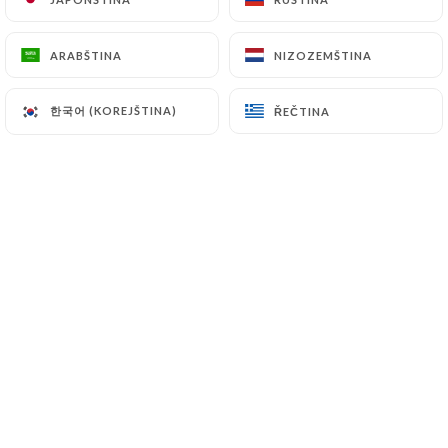
21 Grande rue de Vaise 69009 Lyon
ARABŠTINA
ARABŠTINA
NIZOZEMŠTINA
NIZOZEMŠTINA
04 78 83 84 90 |
accordsgourmands.fr
한국어 (KOREJŠTINA)
한국어 (KOREJŠTINA)
ŘEČTINA
ŘEČTINA
✦✦✦✦✦✦✦✦✦
Nous cuisinons tous les jours des
produits de saison, issus de
l’agriculture locale et, ou
biologique. Nous connaissons
personnellement nos fournisseurs et
nos producteurs et nous mettons un
point d’honneur à les rémunérer dès la
livraison, au prix juste qui leur permet
de continuer à élaborer des produits de
grande qualité, étant nous-mêmes